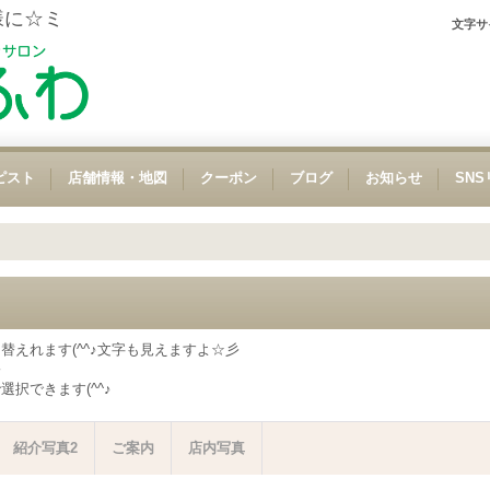
様に☆ミ
文字サ
ピスト
店舗情報・地図
クーポン
ブログ
お知らせ
SN
えれます(^^♪文字も見えますよ☆彡
彡
択できます(^^♪
紹介写真2
ご案内
店内写真