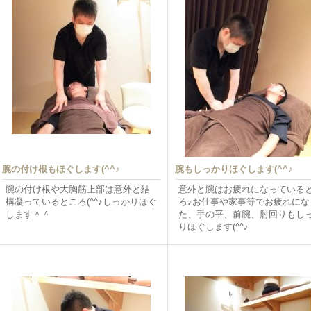
腕の付け根もほぐします(^^♪
腕もしっかりほぐします(^^♪
腕の付け根や大胸筋上部は意外と結
意外と腕はお疲れになっている
構凝っているところ(^^♪しっかりほぐ
ろ♪お仕事や家事等でお疲れにな
します＾＾
た、手の平、前腕、肘回りもし
りほぐします(^^♪