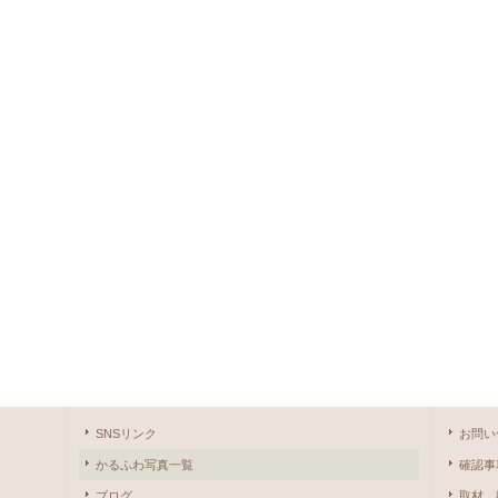
SNSリンク
お問い
かるふわ写真一覧
確認事
ブログ
取材、