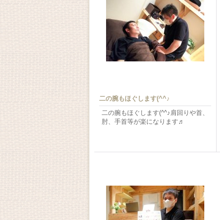
二の腕もほぐします(^^♪
二の腕もほぐします(^^♪肩回りや首、
肘、手首等が楽になります♬