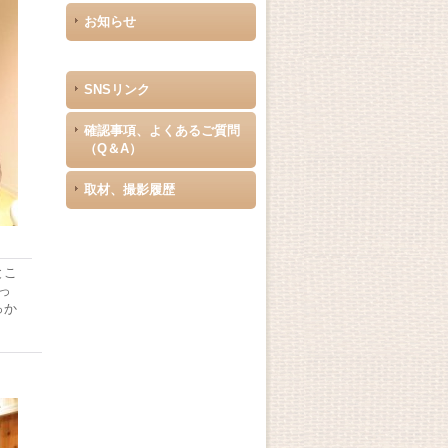
お知らせ
SNSリンク
確認事項、よくあるご質問
（Q＆A）
取材、撮影履歴
とこ
っ
っか