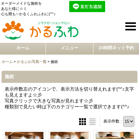
オーダーメイドな施術を
あなた様に☆ミ
心も體も✨かるくふわふわに(^^♪
ホーム
メニュー
24時間ネット予約
ホーム
>
かるふわ写真一覧
>
施術
施術
表示件数左のアイコンで、表示方法を切り替えれます(^^♪文字
も見えますよ☆彡
写真クリックで大きな写真が見れます☆彡
種類別で見たい時は下のカテゴリー一覧で選択できます(^^♪
表示件数 :