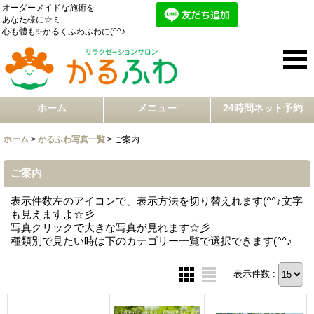
オーダーメイドな施術を
あなた様に☆ミ
心も體も✨かるくふわふわに(^^♪
ホーム
メニュー
24時間ネット予約
ホーム
>
かるふわ写真一覧
>
ご案内
ご案内
表示件数左のアイコンで、表示方法を切り替えれます(^^♪文字
も見えますよ☆彡
写真クリックで大きな写真が見れます☆彡
種類別で見たい時は下のカテゴリー一覧で選択できます(^^♪
表示件数 :