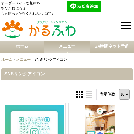
オーダーメイドな施術を
あなた様に☆ミ
心も體も✨かるくふわふわに(^^♪
ホーム
メニュー
24時間ネット予約
ホーム
>
メニュー
>
SNSリンクアイコン
SNSリンクアイコン
表示件数 :