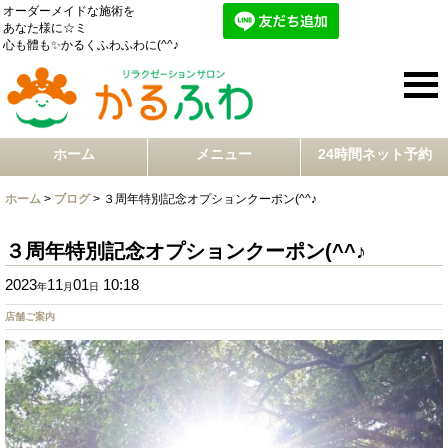
オーダーメイドな施術を
あなた様に☆ミ
心も體も✨かるくふわふわに(^^♪
ホーム
メニュー
24時間ネット予約
ホーム
>
ブログ
>
３周年特別記念オプションクーポン(^^♪
３周年特別記念オプションクーポン(^^♪
2023
11
01
10:18
年
月
日
店舗ご案内