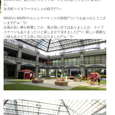
た、
弁天町ベイタワーマルシェの様子(^^♪✨
WAKU☆MARUマルシェマーケットの皆様(^^♪いつもありがとうござ
います(*´ω｀*)✨
台風が近い事が影響してか、風が強い日ではありましたが、ライブ
ステージもありまったりと楽しませて頂きました(^^♪✨新しい素敵な
ご縁もありとても良い日になりました(*´ω｀*)✨