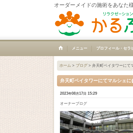
オーダーメイドの施術をあなた
メニュー
プロフィール・セラ
ホーム
>
ブログ
>
弁天町ベイタワーにてマ
弁天町ベイタワーにてマルシェに参
2023
08
17
15:29
年
月
日
オーナーブログ