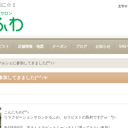
様に☆ミ
文字サ
ピスト
店舗情報・地図
クーポン
ブログ
お知らせ
SN
ルシェに参加してきました(^^♪✨
加してきました(^^♪✨
こんにちわ(^^♪
リラクゼーションサロンかるふわ、セラピストの島村です(*´ω｀*)✨
先日8月6日、楽さんとラビットムーンさんに誘ってもらい参加し