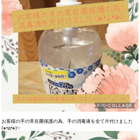
お客様の手の常在菌保護の為、手の消毒液を全て片付けました
(๑•̀д•́๑)✨