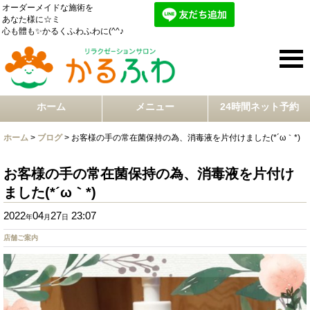
オーダーメイドな施術を
あなた様に☆ミ
心も體も✨かるくふわふわに(^^♪
ホーム
メニュー
24時間ネット予約
ホーム
>
ブログ
>
お客様の手の常在菌保持の為、消毒液を片付けました(*´ω｀*)
お客様の手の常在菌保持の為、消毒液を片付け
ました(*´ω｀*)
2022
04
27
23:07
年
月
日
店舗ご案内