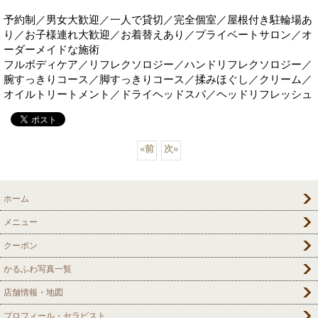
予約制／男女大歓迎／一人で貸切／完全個室／屋根付き駐輪場あ
り／お子様連れ大歓迎／お着替えあり／プライベートサロン／オ
ーダーメイドな施術
フルボディケア／リフレクソロジー／ハンドリフレクソロジー／
腕すっきりコース／脚すっきりコース／揉みほぐし／クリーム／
オイルトリートメント／ドライヘッドスパ／ヘッドリフレッシュ
«
前
次
»
ホーム
メニュー
クーポン
かるふわ写真一覧
店舗情報・地図
プロフィール・セラピスト