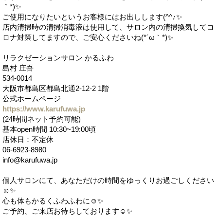
｀*)✨
ご使用になりたいというお客様にはお出しします(^^♪✨
店内清掃時の清掃消毒液は使用して、サロン内の清掃換気してコ
ロナ対策してますので、ご安心くださいね(*´ω｀*)✨
リラクゼーションサロン かるふわ
島村 庄吾
534-0014
大阪市都島区都島北通2-12-2 1階
公式ホームページ
https://www.karufuwa.jp
(24時間ネット予約可能)
基本open時間 10:30~19:00頃
店休日：不定休
06-6923-8980
info@karufuwa.jp
個人サロンにて、あなただけの時間をゆっくりお過ごしください
☺️✨
心も体もかるくふわふわに☺️✨
ご予約、ご来店お待ちしております☺️✨