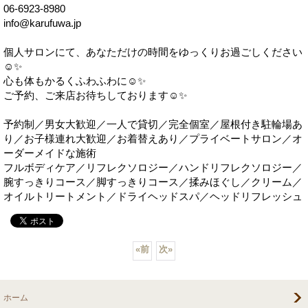
06-6923-8980
info@karufuwa.jp
個人サロンにて、あなただけの時間をゆっくりお過ごしください
☺️✨
心も体もかるくふわふわに☺️✨
ご予約、ご来店お待ちしております☺️✨
予約制／男女大歓迎／一人で貸切／完全個室／屋根付き駐輪場あ
り／お子様連れ大歓迎／お着替えあり／プライベートサロン／オ
ーダーメイドな施術
フルボディケア／リフレクソロジー／ハンドリフレクソロジー／
腕すっきりコース／脚すっきりコース／揉みほぐし／クリーム／
オイルトリートメント／ドライヘッドスパ／ヘッドリフレッシュ
«
前
次
»
ホーム