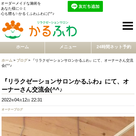
オーダーメイドな施術を
あなた様に☆ミ
心も體も✨かるくふわふわに(^^♪
ホーム
メニュー
24時間ネット予約
ホーム
>
ブログ
>
『リラクゼーションサロンかるふわ』にて、オーナーさん交流
会(^^♪
『リラクゼーションサロンかるふわ』にて、オ
ーナーさん交流会(^^♪
2022
04
12
22:31
年
月
日
オーナーブログ