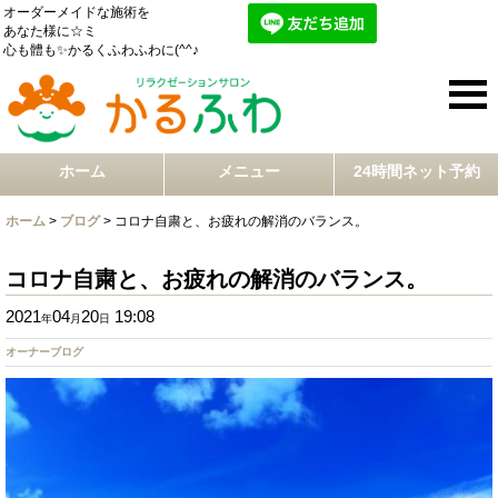
オーダーメイドな施術を
あなた様に☆ミ
心も體も✨かるくふわふわに(^^♪
ホーム
メニュー
24時間ネット予約
ホーム
>
ブログ
>
コロナ自粛と、お疲れの解消のバランス。
コロナ自粛と、お疲れの解消のバランス。
2021
04
20
19:08
年
月
日
オーナーブログ