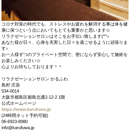
コロナ対策の時代でも、ストレスやお疲れを解消する事は体を健
康に保つという点においてもとても重要かと思います☆
リラクゼーションサロンはそこをお手伝い致します(^^♪
あなた様が日々、心身を充実した日々を過ごせるように頑張りま
す♪
お一人様ずつのプライベート空間で、密にならず安心して施術を
お楽しみください☆
心よりお待ちしております＾＾
リラクゼーションサロン かるふわ
島村 庄吾
534-0014
大阪市都島区都島北通2-12-2 1階
公式ホームページ
https://www.karufuwa.jp
(24時間ネット予約可能)
06-6923-8980
info@karufuwa.jp