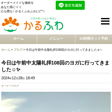
オーダーメイドな施術を
あなた様に☆ミ
心も體も✨かるくふわふわに(^^♪
ホーム
メニュー
24時間ネット予約
ホーム
>
ブログ
>
今日は午前中太陽礼拝108回のヨガに行ってきました☺️✨
今日は午前中太陽礼拝108回のヨガに行ってきま
した☺️✨
2024
12
28
18:49
年
月
日
オーナーブログ