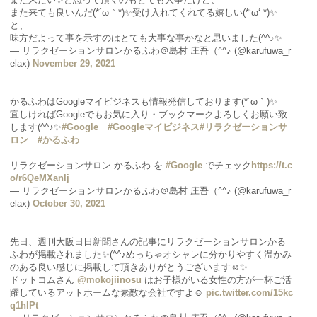
また来ても良いんだ(*´ω｀*)✨受け入れてくれてる嬉しい(*‘ω‘ *)✨
と、
味方だよって事を示すのはとても大事な事かなと思いました(^^♪✨
— リラクゼーションサロンかるふわ＠島村 庄吾（^^♪ (@karufuwa_r
elax)
November 29, 2021
かるふわはGoogleマイビジネスも情報発信しております(*´ω｀)✨
宜しければGoogleでもお気に入り・ブックマークよろしくお願い致
します(^^♪✨
#Google
#Googleマイビジネス
#リラクゼーションサ
ロン
#かるふわ
リラクゼーションサロン かるふわ を
#Google
でチェック
https://t.c
o/r6QeMXanlj
— リラクゼーションサロンかるふわ＠島村 庄吾（^^♪ (@karufuwa_r
elax)
October 30, 2021
先日、週刊大阪日日新聞さんの記事にリラクゼーションサロンかる
ふわが掲載されました✨(^^♪めっちゃオシャレに分かりやすく温かみ
のある良い感じに掲載して頂きありがとうございます☺️✨
ドットコムさん
@mokojiinosu
はお子様がいる女性の方が一杯ご活
躍しているアットホームな素敵な会社ですよ☺️
pic.twitter.com/15kc
q1hlPt