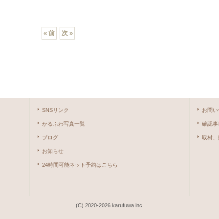
«
前
次
»
SNSリンク
お問い
かるふわ写真一覧
確認事
ブログ
取材、
お知らせ
24時間可能ネット予約はこちら
(C) 2020-2026 karufuwa inc.