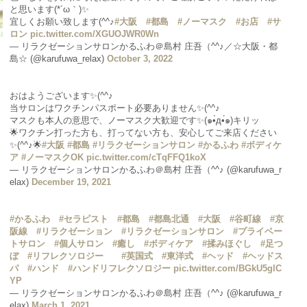
と思います(*´ω｀)✨
宜しくお願い致します(^^♪
#大阪
#都島
#ノーマスク
#お店
#サ
ロン
pic.twitter.com/XGUOJWR0Wn
— リラクゼーションサロンかるふわ＠島村 庄吾（^^♪／☆大阪・都
島☆ (@karufuwa_relax)
October 3, 2022
おはようございます✨(^^♪
当サロンはワクチンパスポート必要ありません✨(^^♪
マスクも本人の意思で、ノーマスク大歓迎です✨(๑•̀д•́๑)キリッ
🌟ワクチン打った方も、打ってない方も、安心してご来店ください
✨(^^♪🌟
#大阪
#都島
#リラクゼーションサロン
#かるふわ
#ボディケ
ア
#ノーマスクOK
pic.twitter.com/cTqFFQ1koX
— リラクゼーションサロンかるふわ＠島村 庄吾（^^♪ (@karufuwa_r
elax)
December 19, 2021
#かるふわ
#セラピスト
#都島
#都島北通
#大阪
#谷町線
#京
阪線
#リラクゼーション
#リラクゼーションサロン
#プライベー
トサロン
#個人サロン
#癒し
#ボディケア
#揉みほぐし
#足つ
ぼ
#リフレクソロジー
#英国式
#東洋式
#ヘッド
#ヘッドス
パ
#ハンド
#ハンドリフレクソロジー
pic.twitter.com/BGkU5glC
YP
— リラクゼーションサロンかるふわ＠島村 庄吾（^^♪ (@karufuwa_r
elax)
March 1, 2021