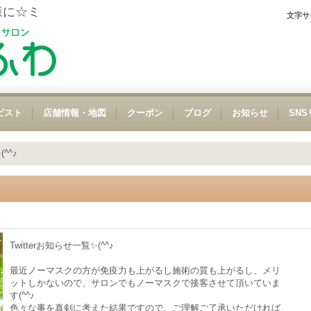
様に☆ミ
文字サ
ピスト
店舗情報・地図
クーポン
ブログ
お知らせ
SN
^^♪
Twitterお知らせ一覧✨(^^♪
最近ノーマスクの方が免疫力も上がるし施術の質も上がるし、メリ
ットしかないので、サロンでもノーマスクで接客させて頂いていま
す(^^♪
色々な事を真剣に考えた結果ですので、ご理解ご了承いただければ