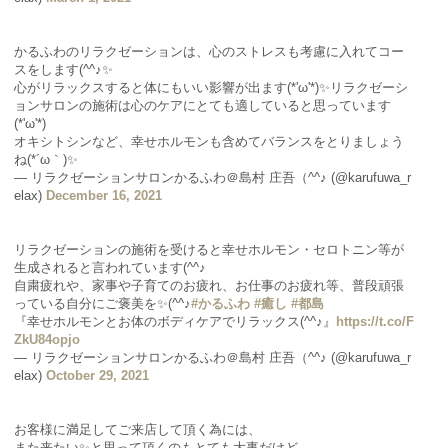
かるふわのリラクゼーションは、心のストレスも考慮に入れてコー
スをします(^^♪✨
心がリラックスすると体にもいい影響が出ます(*'ω'*)✨リラクゼーシ
ョンサロンの施術は心のケアにとても適していると思っています
(*'ω'*)
オキシトシンなど、幸せホルモンも含めてバランスをとりましょう
ね(*´ω｀)✨
— リラクゼーションサロンかるふわ＠島村 庄吾（^^♪ (@karufuwa_r
elax)
December 16, 2021
リラクゼーションの施術を受けると幸せホルモン・セロトニン等が
生成されると言われています(^^♪
自粛疲れや、家事や子育てのお疲れ、お仕事のお疲れ等、普段頑張
っている自分にご褒美を✨(^^♪
#かるふわ
#癒し
#都島
『幸せホルモンとお体のボディケアでリラックス(^^♪』
https://t.co/F
ZkU84opjo
— リラクゼーションサロンかるふわ＠島村 庄吾（^^♪ (@karufuwa_r
elax)
October 29, 2021
お客様に満足してご来店して頂く為には、
また来たい✨と思って頂くのもとても大事だけど、