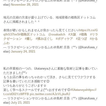
— リラクゼーションサロンかるふわ＠島村 庄吾（^^♪ (@karufuwa_r
elax)
November 28, 2021
地元の主婦の方達が盛り上げている、地域密着の都島区ドットコム
さんに掲載されました＾＾
表情が硬いかもしれませんが良かったら見てください♪
https://t.co/G
qIhS37lm5
#都島区ドットコム
@osakadch
#大阪
#都島
#リラ
クゼーション
#癒し
#揉みほぐし
#ボディケア
#足つぼ
#かる
ふわ
— リラクゼーションサロンかるふわ＠島村 庄吾（^^♪ (@karufuwa_r
elax)
January 24, 2021
私の卒業校の一つの、Utataneyaさんに素敵な取材と記事を書いてい
ただきました(^^♪
もうお店の事をめっちゃわかって頂き、さらに見ててワクワクする
記事を書いていただき感動です😊
いつもありがとうございます☺️
楽しく学べるスクールですよ(^^♪おすすめです😊
#Utataneya
https://
t.co/dDI2YzWFFB
pic.twitter.com/AJzVLjkuRJ
— リラクゼーションサロンかるふわ＠島村 庄吾（^^♪ (@karufuwa_r
elax)
July 23, 2021