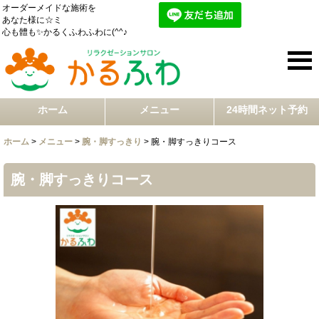
オーダーメイドな施術を
あなた様に☆ミ
心も體も✨かるくふわふわに(^^♪
ホーム
メニュー
24時間ネット予約
ホーム
>
メニュー
>
腕・脚すっきり
>
腕・脚すっきりコース
腕・脚すっきりコース